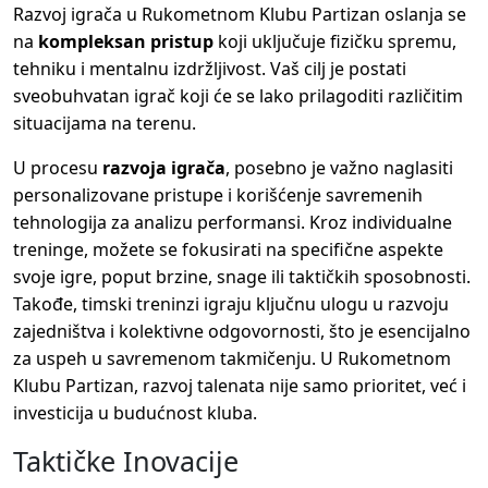
Razvoj igrača u Rukometnom Klubu Partizan oslanja se
na
kompleksan pristup
koji uključuje fizičku spremu,
tehniku i mentalnu izdržljivost. Vaš cilj je postati
sveobuhvatan igrač koji će se lako prilagoditi različitim
situacijama na terenu.
U procesu
razvoja igrača
, posebno je važno naglasiti
personalizovane pristupe i korišćenje savremenih
tehnologija za analizu performansi. Kroz individualne
treninge, možete se fokusirati na specifične aspekte
svoje igre, poput brzine, snage ili taktičkih sposobnosti.
Takođe, timski treninzi igraju ključnu ulogu u razvoju
zajedništva i kolektivne odgovornosti, što je esencijalno
za uspeh u savremenom takmičenju. U Rukometnom
Klubu Partizan, razvoj talenata nije samo prioritet, već i
investicija u budućnost kluba.
Taktičke Inovacije