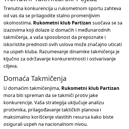
Trenutna konkurencija u rukometnom sportu zahteva
od vas da se prilagodite stalno promenljivim
okolnostima.
Rukometni klub Partizan
suočava se sa
izazovima koji dolaze iz domaćih i međunarodnih
takmičenja, a vaša sposobnost da prepoznate i
iskoristite prednosti ovih uslova može značajno uticati
na uspeh kluba. Razumevanje dinamike takmičenja je
ključno za održavanje konkurentnosti i ostvarivanje
ciljeva.
Domaća Takmičenja
U domaćim takmičenjima,
Rukometni klub Partizan
mora biti spreman da se takmiči protiv jake
konkurencije. Vaša strategija uključuje analizu
protivnika, prilagođavanje taktičkih planova i
maksimalno korišćenje vlastitih resursa kako biste
osigurali uspeh na nacionalnom nivou.