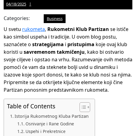
04/18/2025
Jason
04/18/2025
Martinez
Categories:
Business
U svetu
rukometa
,
Rukometni Klub Partizan
se ističe
kao simbol uspeha i tradicije. U ovom blog postu,
saznaćete o
strategijama
i
pristupima
koje ovaj klub
koristi u
savremenom takmičenju
, kako bi ostvario
svoje ciljeve i opstao na vrhu. Razumevanje ovih metoda
pomoći će vam da steknete bolji uvid u dinamiku i
izazove koje sport donosi, te kako se klub nosi sa njima.
Pripremite se da otkrijete ključne elemente koji čine
Partizan ponosnim predstavnikom rukometa.
Table of Contents
Istorija Rukometnog Kluba Partizan
Osnivanje i Rane Godine
Uspehi i Prekretnice