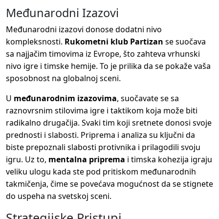
Međunarodni Izazovi
Međunarodni izazovi donose dodatni nivo
kompleksnosti.
Rukometni klub Partizan
se suočava
sa najjačim timovima iz Evrope, što zahteva vrhunski
nivo igre i timske hemije. To je prilika da se pokaže vaša
sposobnost na globalnoj sceni.
U
međunarodnim izazovima
, suočavate se sa
raznovrsnim stilovima igre i taktikom koja može biti
radikalno drugačija. Svaki tim koji sretnete donosi svoje
prednosti i slabosti. Priprema i analiza su ključni da
biste prepoznali slabosti protivnika i prilagodili svoju
igru. Uz to,
mentalna priprema
i timska kohezija igraju
veliku ulogu kada ste pod pritiskom međunarodnih
takmičenja, čime se povećava mogućnost da se stignete
do uspeha na svetskoj sceni.
Strategijske Pristupi