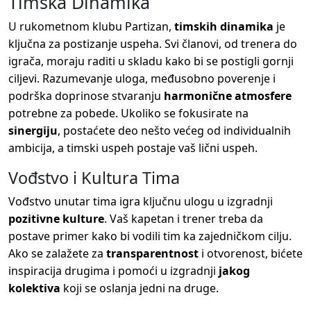
Timska Dinamika
U rukometnom klubu Partizan,
timskih dinamika
je
ključna za postizanje uspeha. Svi članovi, od trenera do
igrača, moraju raditi u skladu kako bi se postigli gornji
ciljevi. Razumevanje uloga, međusobno poverenje i
podrška doprinose stvaranju
harmonične atmosfere
potrebne za pobede. Ukoliko se fokusirate na
sinergiju
, postaćete deo nešto većeg od individualnih
ambicija, a timski uspeh postaje vaš lični uspeh.
Vođstvo i Kultura Tima
Vođstvo unutar tima igra ključnu ulogu u izgradnji
pozitivne kulture
. Vaš kapetan i trener treba da
postave primer kako bi vodili tim ka zajedničkom cilju.
Ako se zalažete za
transparentnost
i otvorenost, bićete
inspiracija drugima i pomoći u izgradnji
jakog
kolektiva
koji se oslanja jedni na druge.