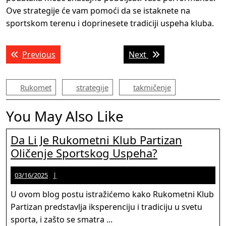
Ove strategije će vam pomoći da se istaknete na
sportskom terenu i doprinesete tradiciji uspeha kluba.
Post
Previous post:
Next post:
Previous
Next
navigation
Rukomet
strategije
takmičenje
You May Also Like
Da Li Je Rukometni Klub Partizan
Da
Oličenje Sportskog Uspeha?
Li
03/16/2025
Jason
03/16/2025
Je
Martinez
Rukometni
U ovom blog postu istražićemo kako Rukometni Klub
Klub
Partizan predstavlja iksperenciju i tradiciju u svetu
Partizan
sporta, i zašto se smatra ...