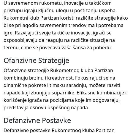
U savremenom rukometu, inovacije u taktičkom
pristupu igraju ključnu ulogu u postizanju uspeha.
Rukometni klub Partizan koristi različite strategije kako
bi se prilagodio savremenim trendovima i potrebama
igre. Razvijajući svoje taktičke inovacije, igrači se
osposobljavaju da reaguju na različite situacije na
terenu, čime se povećava vaša šansa za pobedu.
Ofanzivne Strategije
Ofanzivne strategije Rukometnog kluba Partizan
kombinuju brzinu i kreativnost. Fokusirajući se na
dinamične pokrete i timsku saradnju, možete razviti
napade koji zbunjuju suparnike. Efikasne kombinacije i
korišćenje igrača na pozicijama koje im odgovaraju,
predstavlja osnovu uspešnog napada.
Defanzivne Postavke
Defanzivne postavke Rukometnog kluba Partizan