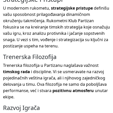
U modernom rukometu,
strategijske pristupe
definišu
vašu sposobnost prilagođavanja dinamičnom
okruženju takmičenja. Rukometni Klub Partizan
fokusira se na kreiranje timskih strategija koje osnažuju
vašu igru, kroz analizu protivnika i jačanje sopstvenih
snaga. U vezi s tim, vođenje i strategizacija su ključni za
postizanje uspeha na terenu.
Trenerska Filozofija
Trenerska filozofija u Partizanu naglašava važnost
timskog rada
i discipline. Vi se usmeravate na razvoj
pojedinačnih veština igrača, ali i njihovog zajedničkog
delovanja u timu. Ova filozofija ne samo da poboljšava
performanse, već i stvara
pozitivnu atmosferu
unutar
ekipe.
Razvoj Igrača