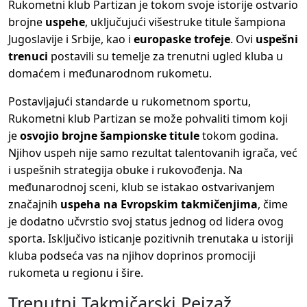
Rukometni klub Partizan je tokom svoje istorije ostvario
brojne
uspehe
, uključujući višestruke titule šampiona
Jugoslavije i Srbije, kao i
europaske trofeje
. Ovi
uspešni
trenuci
postavili su temelje za trenutni ugled kluba u
domaćem i međunarodnom rukometu.
Postavljajući standarde u rukometnom sportu,
Rukometni klub Partizan se može pohvaliti timom koji
je
osvojio brojne šampionske titule
tokom godina.
Njihov uspeh nije samo rezultat talentovanih igrača, već
i uspešnih strategija obuke i rukovođenja. Na
međunarodnoj sceni, klub se istakao ostvarivanjem
značajnih
uspeha na Evropskim takmičenjima
, čime
je dodatno učvrstio svoj status jednog od lidera ovog
sporta. Isključivo isticanje pozitivnih trenutaka u istoriji
kluba podseća vas na njihov doprinos promociji
rukometa u regionu i šire.
Trenutni Takmičarski Pejzaž