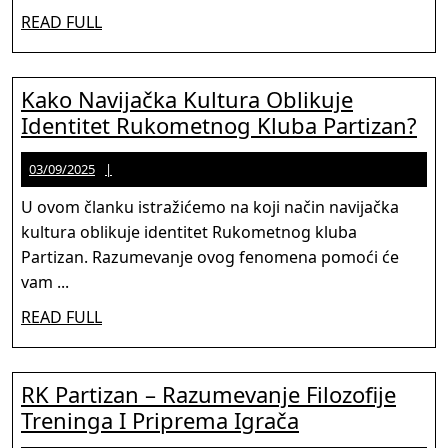
Oličenje
READ
READ FULL
Sportskog
FULL
Uspeha?
Kako Navijačka Kultura Oblikuje
Ka
Identitet Rukometnog Kluba Partizan?
Na
03/09/2025
Jason
03/09/2025
Ku
Martinez
Ob
U ovom članku istražićemo na koji način navijačka
Ide
kultura oblikuje identitet Rukometnog kluba
Ru
Partizan. Razumevanje ovog fenomena pomoći će
Kl
vam ...
Par
READ
READ FULL
FULL
RK Partizan – Razumevanje Filozofije
RK
Treninga I Priprema Igrača
Partizan