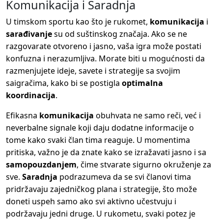
Komunikacija i Saradnja
U timskom sportu kao što je rukomet,
komunikacija
i
sarađivanje
su od suštinskog značaja. Ako se ne
razgovarate otvoreno i jasno, vaša igra može postati
konfuzna i nerazumljiva. Morate biti u mogućnosti da
razmenjujete ideje, savete i strategije sa svojim
saigračima, kako bi se postigla
optimalna
koordinacija
.
Efikasna
komunikacija
obuhvata ne samo reči, već i
neverbalne signale koji daju dodatne informacije o
tome kako svaki član tima reaguje. U momentima
pritiska, važno je da znate kako se izražavati jasno i sa
samopouzdanjem
, čime stvarate sigurno okruženje za
sve.
Saradnja
podrazumeva da se svi članovi tima
pridržavaju zajedničkog plana i strategije, što može
doneti uspeh samo ako svi aktivno učestvuju i
podržavaju jedni druge. U rukometu, svaki potez je