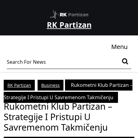
Skip
to
content
RK Partizan
Skip
to
content
Me
Menu
Search
for:
Rukometni Klub Partizan –
RK Partizan
Business
Strategije I Pristupi U Savremenom Takmičenju
Rukometni Klub Partizan –
Strategije I Pristupi U
Savremenom Takmičenju