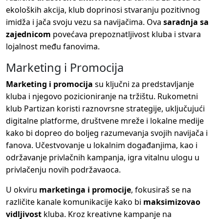
ekoloških akcija, klub doprinosi stvaranju pozitivnog
imidža i jača svoju vezu sa navijačima. Ova
saradnja sa
zajednicom
povećava prepoznatljivost kluba i stvara
lojalnost među fanovima.
Marketing i Promocija
Marketing i promocija
su ključni za predstavljanje
kluba i njegovo pozicioniranje na tržištu. Rukometni
klub Partizan koristi raznovrsne strategije, uključujući
digitalne platforme, društvene mreže i lokalne medije
kako bi dopreo do boljeg razumevanja svojih navijača i
fanova. Učestvovanje u lokalnim događanjima, kao i
održavanje privlačnih kampanja, igra vitalnu ulogu u
privlačenju novih podržavaoca.
U okviru
marketinga i promocije
, fokusiraš se na
različite kanale komunikacije kako bi
maksimizovao
vidljivost
kluba. Kroz kreativne kampanje na