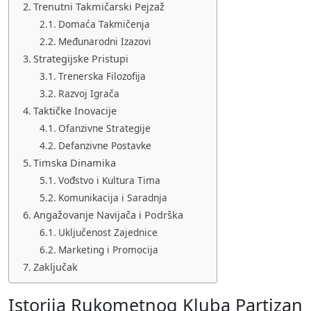
Trenutni Takmičarski Pejzaž
Domaća Takmičenja
Međunarodni Izazovi
Strategijske Pristupi
Trenerska Filozofija
Razvoj Igrača
Taktičke Inovacije
Ofanzivne Strategije
Defanzivne Postavke
Timska Dinamika
Vođstvo i Kultura Tima
Komunikacija i Saradnja
Angažovanje Navijača i Podrška
Uključenost Zajednice
Marketing i Promocija
Zaključak
Istorija Rukometnog Kluba Partizan