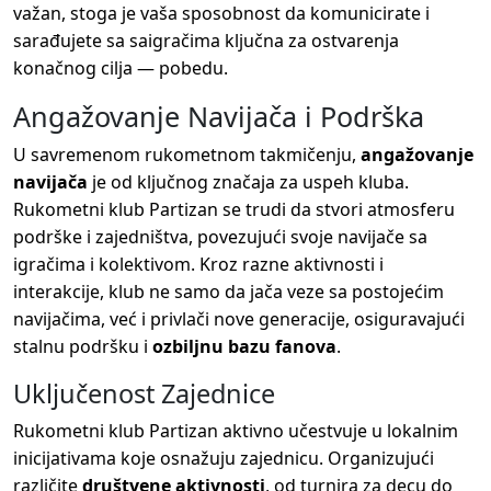
važan, stoga je vaša sposobnost da komunicirate i
sarađujete sa saigračima ključna za ostvarenja
konačnog cilja — pobedu.
Angažovanje Navijača i Podrška
U savremenom rukometnom takmičenju,
angažovanje
navijača
je od ključnog značaja za uspeh kluba.
Rukometni klub Partizan se trudi da stvori atmosferu
podrške i zajedništva, povezujući svoje navijače sa
igračima i kolektivom. Kroz razne aktivnosti i
interakcije, klub ne samo da jača veze sa postojećim
navijačima, već i privlači nove generacije, osiguravajući
stalnu podršku i
ozbiljnu bazu fanova
.
Uključenost Zajednice
Rukometni klub Partizan aktivno učestvuje u lokalnim
inicijativama koje osnažuju zajednicu. Organizujući
različite
društvene aktivnosti
, od turnira za decu do