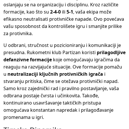
oslanjaju se na organizaciju i disciplinu. Kroz različite
formacije, kao što su
2-4-0
ili
5-1
, vaša ekipa može
efikasno neutralisati protivničke napade. Ovo povećava
vašu sposobnost da kontrolišete igru i smanjite prilike
za protivnika.
U odbrani, stručnost u pozicioniranju i komunikaciji je
presudna. Rukometni klub Partizan koristi
prilagodljive
defanzivne formacije
koje omogućavaju igračima da
reaguju na razvijajuće situacije. Ove formacije pomažu
u
neutralizaciji ključnih protivničkih igrača
i
stvaranju pritiska, čime se otežava protivnički napad.
Samo kroz zajednički rad i pravilno postavljanje, vaša
odbrana postaje čvrsta i učinkovita. Takođe,
kontinuirano usavršavanje taktičkih pristupa
omogućava konstantan napredak i prilagođavanje
promenama u igri.