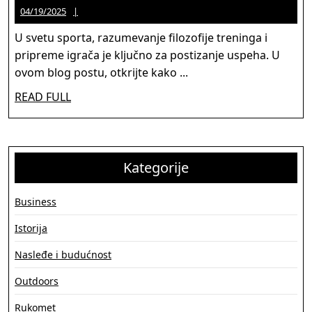
04/19/2025
Jason
04/19/2025
–
Martinez
Razumevanje
U svetu sporta, razumevanje filozofije treninga i
Filozofije
pripreme igrača je ključno za postizanje uspeha. U
Treninga
ovom blog postu, otkrijte kako ...
I
READ
READ FULL
Priprema
FULL
Igrača
Kategorije
Business
Istorija
Nasleđe i budućnost
Outdoors
Rukomet