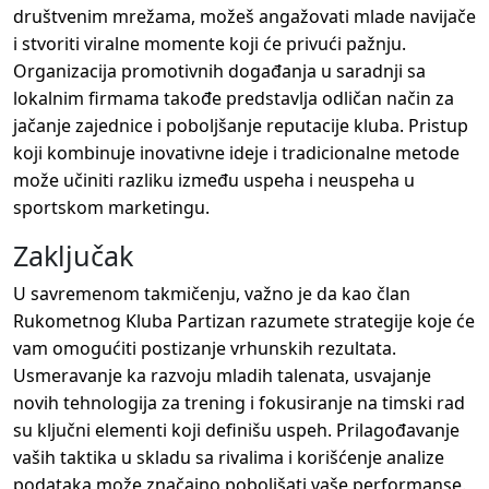
društvenim mrežama, možeš angažovati mlade navijače
i stvoriti viralne momente koji će privući pažnju.
Organizacija promotivnih događanja u saradnji sa
lokalnim firmama takođe predstavlja odličan način za
jačanje zajednice i poboljšanje reputacije kluba. Pristup
koji kombinuje inovativne ideje i tradicionalne metode
može učiniti razliku između uspeha i neuspeha u
sportskom marketingu.
Zaključak
U savremenom takmičenju, važno je da kao član
Rukometnog Kluba Partizan razumete strategije koje će
vam omogućiti postizanje vrhunskih rezultata.
Usmeravanje ka razvoju mladih talenata, usvajanje
novih tehnologija za trening i fokusiranje na timski rad
su ključni elementi koji definišu uspeh. Prilagođavanje
vaših taktika u skladu sa rivalima i korišćenje analize
podataka može značajno poboljšati vaše performanse.