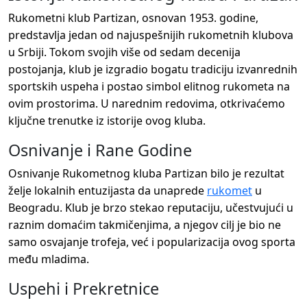
Rukometni klub Partizan, osnovan 1953. godine,
predstavlja jedan od najuspešnijih rukometnih klubova
u Srbiji. Tokom svojih više od sedam decenija
postojanja, klub je izgradio bogatu tradiciju izvanrednih
sportskih uspeha i postao simbol elitnog rukometa na
ovim prostorima. U narednim redovima, otkrivaćemo
ključne trenutke iz istorije ovog kluba.
Osnivanje i Rane Godine
Osnivanje Rukometnog kluba Partizan bilo je rezultat
želje lokalnih entuzijasta da unaprede
rukomet
u
Beogradu. Klub je brzo stekao reputaciju, učestvujući u
raznim domaćim takmičenjima, a njegov cilj je bio ne
samo osvajanje trofeja, već i popularizacija ovog sporta
među mladima.
Uspehi i Prekretnice