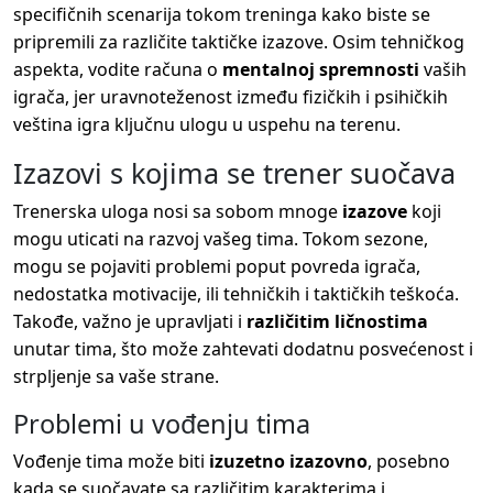
specifičnih scenarija tokom treninga kako biste se
pripremili za različite taktičke izazove. Osim tehničkog
aspekta, vodite računa o
mentalnoj spremnosti
vaših
igrača, jer uravnoteženost između fizičkih i psihičkih
veština igra ključnu ulogu u uspehu na terenu.
Izazovi s kojima se trener suočava
Trenerska uloga nosi sa sobom mnoge
izazove
koji
mogu uticati na razvoj vašeg tima. Tokom sezone,
mogu se pojaviti problemi poput povreda igrača,
nedostatka motivacije, ili tehničkih i taktičkih teškoća.
Takođe, važno je upravljati i
različitim ličnostima
unutar tima, što može zahtevati dodatnu posvećenost i
strpljenje sa vaše strane.
Problemi u vođenju tima
Vođenje tima može biti
izuzetno izazovno
, posebno
kada se suočavate sa različitim karakterima i