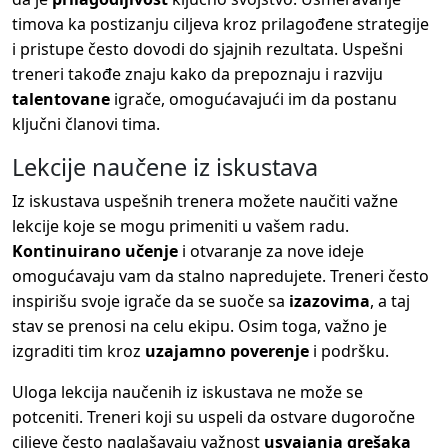
timova ka postizanju ciljeva kroz prilagođene strategije
i pristupe često dovodi do sjajnih rezultata. Uspešni
treneri takođe znaju kako da prepoznaju i razviju
talentovane
igrače, omogućavajući im da postanu
ključni članovi tima.
Lekcije naučene iz iskustava
Iz iskustava uspešnih trenera možete naučiti važne
lekcije koje se mogu primeniti u vašem radu.
Kontinuirano učenje
i otvaranje za nove ideje
omogućavaju vam da stalno napredujete. Treneri često
inspirišu svoje igrače da se suoče sa
izazovima
, a taj
stav se prenosi na celu ekipu. Osim toga, važno je
izgraditi tim kroz
uzajamno poverenje
i podršku.
Uloga lekcija naučenih iz iskustava ne može se
potceniti. Treneri koji su uspeli da ostvare dugoročne
ciljeve često naglašavaju važnost
usvajanja grešaka