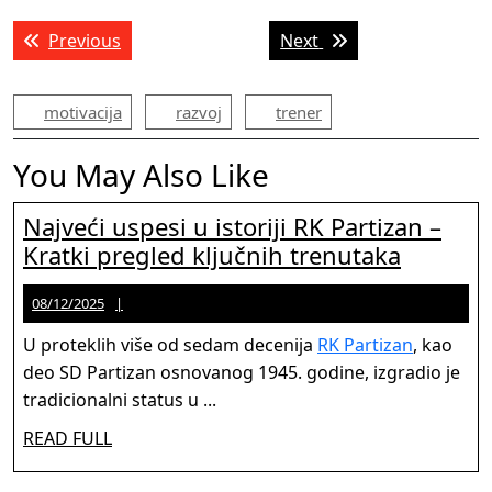
Post
Previous post:
Next post:
Previous
Next
navigation
motivacija
razvoj
trener
You May Also Like
Najveći uspesi u istoriji RK Partizan –
Najveći
Kratki pregled ključnih trenutaka
uspesi
08/12/2025
Jason
08/12/2025
u
Martinez
istoriji
U proteklih više od sedam decenija
RK Partizan
, kao
RK
deo SD Partizan osnovanog 1945. godine, izgradio je
Partizan
tradicionalni status u ...
–
READ
READ FULL
Kratki
FULL
pregled