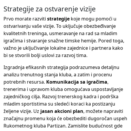
Strategije za ostvarenje vizije
Prvo morate razviti
strategije
koje mogu pomoći u
ostvarivanju vaše vizije. To uključuje obezbeđivanje
kvalitetnih treninga, usmeravanje na rad sa mladim
igračima i stvaranje snažne timske hemije. Pored toga,
važno je uključivanje lokalne zajednice i partnera kako
bi se stvorili bolji uslovi za razvoj tima.
Izgradnja efikasnih strategija podrazumeva detaljnu
analizu trenutnog stanja kluba, a zatim i procenu
potrebnih resursa.
Komunikacija sa igračima
,
trenerima i upravom kluba omogućava uspostavljanje
zajedničkog cilja. Razvoj trenerskog kadra i podrška
mladim sportistima su sledeći koraci ka postizanju
željene vizije. Uz
jasan akcioni plan
, možete napraviti
značajnu promenu koja će obezbediti dugoročan uspeh
Rukometnog kluba Partizan. Zamislite budućnost gde