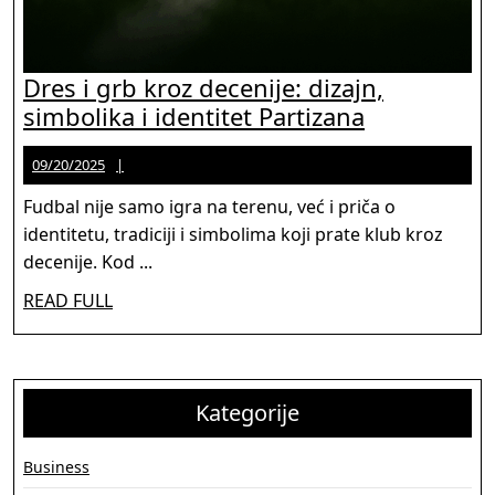
Dres i grb kroz decenije: dizajn,
Dres
simbolika i identitet Partizana
i
09/20/2025
Jason
09/20/2025
grb
Martinez
kroz
Fudbal nije samo igra na terenu, već i priča o
decenije:
identitetu, tradiciji i simbolima koji prate klub kroz
dizajn,
decenije. Kod ...
simbolika
READ
READ FULL
i
FULL
identitet
Partizana
Kategorije
Business