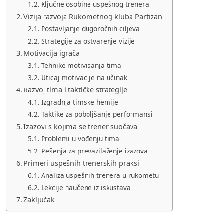
Ključne osobine uspešnog trenera
Vizija razvoja Rukometnog kluba Partizan
Postavljanje dugoročnih ciljeva
Strategije za ostvarenje vizije
Motivacija igrača
Tehnike motivisanja tima
Uticaj motivacije na učinak
Razvoj tima i taktičke strategije
Izgradnja timske hemije
Taktike za poboljšanje performansi
Izazovi s kojima se trener suočava
Problemi u vođenju tima
Rešenja za prevazilaženje izazova
Primeri uspešnih trenerskih praksi
Analiza uspešnih trenera u rukometu
Lekcije naučene iz iskustava
Zaključak