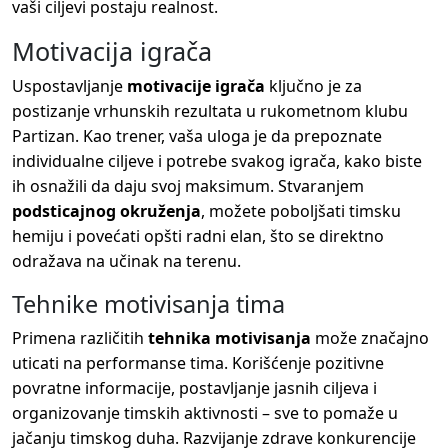
vaši ciljevi postaju realnost.
Motivacija igrača
Uspostavljanje
motivacije igrača
ključno je za
postizanje vrhunskih rezultata u rukometnom klubu
Partizan. Kao trener, vaša uloga je da prepoznate
individualne ciljeve i potrebe svakog igrača, kako biste
ih osnažili da daju svoj maksimum. Stvaranjem
podsticajnog okruženja
, možete poboljšati timsku
hemiju i povećati opšti radni elan, što se direktno
odražava na učinak na terenu.
Tehnike motivisanja tima
Primena različitih
tehnika motivisanja
može značajno
uticati na performanse tima. Korišćenje pozitivne
povratne informacije, postavljanje jasnih ciljeva i
organizovanje timskih aktivnosti – sve to pomaže u
jačanju timskog duha. Razvijanje zdrave konkurencije