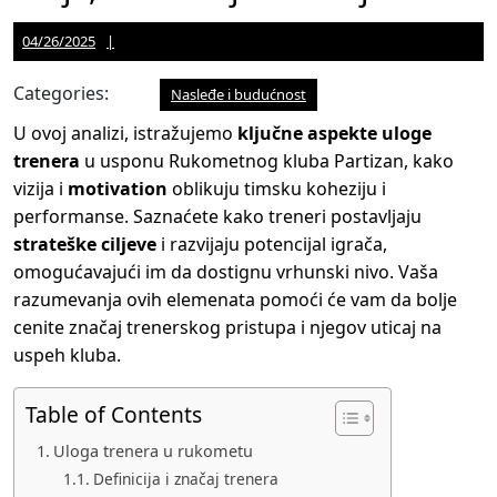
04/26/2025
Jason
04/26/2025
Martinez
Categories:
Nasleđe i budućnost
U ovoj analizi, istražujemo
ključne aspekte uloge
trenera
u usponu Rukometnog kluba Partizan, kako
vizija i
motivation
oblikuju timsku koheziju i
performanse. Saznaćete kako treneri postavljaju
strateške ciljeve
i razvijaju potencijal igrača,
omogućavajući im da dostignu vrhunski nivo. Vaša
razumevanja ovih elemenata pomoći će vam da bolje
cenite značaj trenerskog pristupa i njegov uticaj na
uspeh kluba.
Table of Contents
Uloga trenera u rukometu
Definicija i značaj trenera