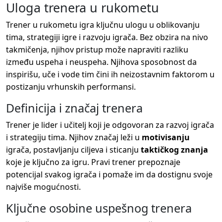
Uloga trenera u rukometu
Trener u rukometu igra ključnu ulogu u oblikovanju
tima, strategiji igre i razvoju igrača. Bez obzira na nivo
takmičenja, njihov pristup može napraviti razliku
između uspeha i neuspeha. Njihova sposobnost da
inspirišu, uče i vode tim čini ih neizostavnim faktorom u
postizanju vrhunskih performansi.
Definicija i značaj trenera
Trener je lider i učitelj koji je odgovoran za razvoj igrača
i strategiju tima. Njihov značaj leži u
motivisanju
igrača, postavljanju ciljeva i sticanju
taktičkog znanja
koje je ključno za igru. Pravi trener prepoznaje
potencijal svakog igrača i pomaže im da dostignu svoje
najviše mogućnosti.
Ključne osobine uspešnog trenera