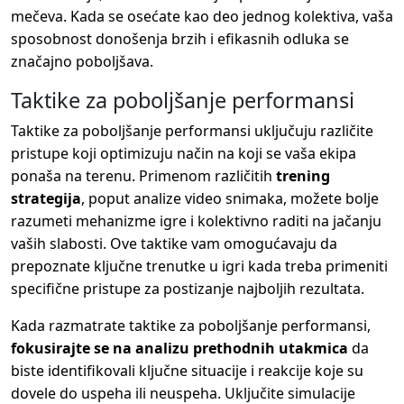
mečeva. Kada se osećate kao deo jednog kolektiva, vaša
sposobnost donošenja brzih i efikasnih odluka se
značajno poboljšava.
Taktike za poboljšanje performansi
Taktike za poboljšanje performansi uključuju različite
pristupe koji optimizuju način na koji se vaša ekipa
ponaša na terenu. Primenom različitih
trening
strategija
, poput analize video snimaka, možete bolje
razumeti mehanizme igre i kolektivno raditi na jačanju
vaših slabosti. Ove taktike vam omogućavaju da
prepoznate ključne trenutke u igri kada treba primeniti
specifične pristupe za postizanje najboljih rezultata.
Kada razmatrate taktike za poboljšanje performansi,
fokusirajte se na analizu prethodnih utakmica
da
biste identifikovali ključne situacije i reakcije koje su
dovele do uspeha ili neuspeha. Uključite simulacije