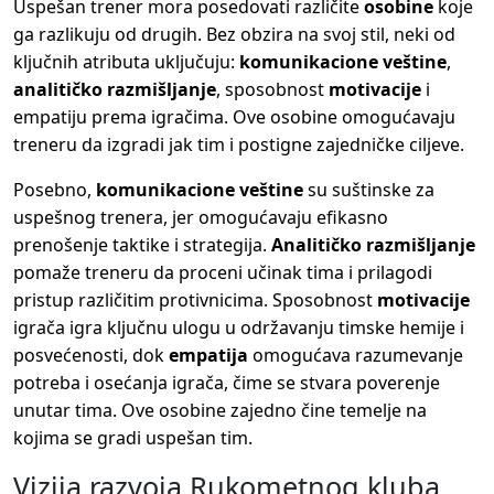
Uspešan trener mora posedovati različite
osobine
koje
ga razlikuju od drugih. Bez obzira na svoj stil, neki od
ključnih atributa uključuju:
komunikacione veštine
,
analitičko razmišljanje
, sposobnost
motivacije
i
empatiju prema igračima. Ove osobine omogućavaju
treneru da izgradi jak tim i postigne zajedničke ciljeve.
Posebno,
komunikacione veštine
su suštinske za
uspešnog trenera, jer omogućavaju efikasno
prenošenje taktike i strategija.
Analitičko razmišljanje
pomaže treneru da proceni učinak tima i prilagodi
pristup različitim protivnicima. Sposobnost
motivacije
igrača igra ključnu ulogu u održavanju timske hemije i
posvećenosti, dok
empatija
omogućava razumevanje
potreba i osećanja igrača, čime se stvara poverenje
unutar tima. Ove osobine zajedno čine temelje na
kojima se gradi uspešan tim.
Vizija razvoja Rukometnog kluba