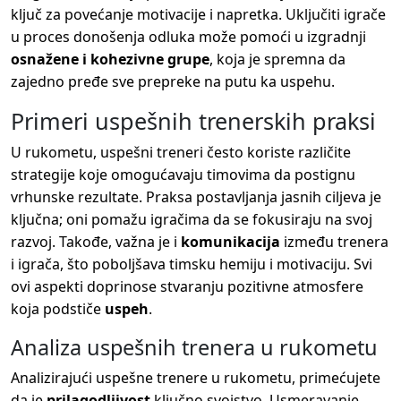
ključ za povećanje motivacije i napretka. Uključiti igrače
u proces donošenja odluka može pomoći u izgradnji
osnažene i kohezivne grupe
, koja je spremna da
zajedno pređe sve prepreke na putu ka uspehu.
Primeri uspešnih trenerskih praksi
U rukometu, uspešni treneri često koriste različite
strategije koje omogućavaju timovima da postignu
vrhunske rezultate. Praksa postavljanja jasnih ciljeva je
ključna; oni pomažu igračima da se fokusiraju na svoj
razvoj. Takođe, važna je i
komunikacija
između trenera
i igrača, što poboljšava timsku hemiju i motivaciju. Svi
ovi aspekti doprinose stvaranju pozitivne atmosfere
koja podstiče
uspeh
.
Analiza uspešnih trenera u rukometu
Analizirajući uspešne trenere u rukometu, primećujete
da je
prilagodljivost
ključno svojstvo. Usmeravanje