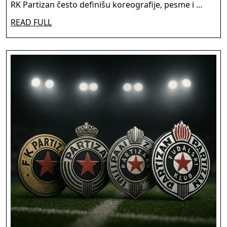
RK
RK Partizan često definišu koreografije, pesme i ...
Partizana?
READ
READ FULL
FULL