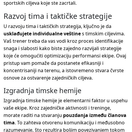
sportskih ciljeva koje ste zacrtali.
Razvoj tima i taktičke strategije
U razvoju tima i taktičkih strategija, ključno je da
usklađujete individualne veštine
s timskim ciljevima.
Vaš trener treba da vas vodi kroz proces identifikacije
snaga i slabosti kako biste zajedno razvijali strategije
koje će omogućiti optimizaciju performansi ekipe. Ovaj
pristup vam pomaže da postanete efikasniji i
koncentrisaniji na terenu, a istovremeno stvara čvrste
osnove za ostvarenje zajedničkih ciljeva.
Izgradnja timske hemije
Izgradnja timske hemije je elementarni faktor u uspehu
vaše ekipe. Kroz zajedničke aktivnosti i treninge,
morate raditi na stvaranju
pouzdanja između članova
tima
. To zahteva otvorenu komunikaciju i međusobno
razumevanje, što rezultira boljim povezivanjem tokom