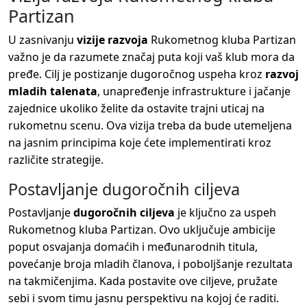
Partizan
U zasnivanju
vizije razvoja
Rukometnog kluba Partizan
važno je da razumete značaj puta koji vaš klub mora da
pređe. Cilj je postizanje dugoročnog uspeha kroz
razvoj
mladih talenata
, unapređenje infrastrukture i jačanje
zajednice ukoliko želite da ostavite trajni uticaj na
rukometnu scenu. Ova vizija treba da bude utemeljena
na jasnim principima koje ćete implementirati kroz
različite strategije.
Postavljanje dugoročnih ciljeva
Postavljanje
dugoročnih ciljeva
je ključno za uspeh
Rukometnog kluba Partizan. Ovo uključuje ambicije
poput osvajanja domaćih i međunarodnih titula,
povećanje broja mladih članova, i poboljšanje rezultata
na takmičenjima. Kada postavite ove ciljeve, pružate
sebi i svom timu jasnu perspektivu na kojoj će raditi.