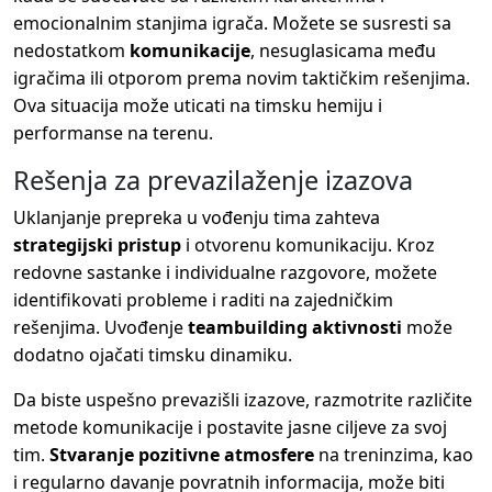
emocionalnim stanjima igrača. Možete se susresti sa
nedostatkom
komunikacije
, nesuglasicama među
igračima ili otporom prema novim taktičkim rešenjima.
Ova situacija može uticati na timsku hemiju i
performanse na terenu.
Rešenja za prevazilaženje izazova
Uklanjanje prepreka u vođenju tima zahteva
strategijski pristup
i otvorenu komunikaciju. Kroz
redovne sastanke i individualne razgovore, možete
identifikovati probleme i raditi na zajedničkim
rešenjima. Uvođenje
teambuilding aktivnosti
može
dodatno ojačati timsku dinamiku.
Da biste uspešno prevazišli izazove, razmotrite različite
metode komunikacije i postavite jasne ciljeve za svoj
tim.
Stvaranje pozitivne atmosferе
na treninzima, kao
i regularno davanje povratnih informacija, može biti