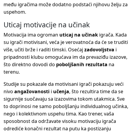
među igračima može dodatno podstaći njihovu želju za
uspehom.
Uticaj motivacije na učinak
Motivacija ima ogroman
uticaj na učinak
igrača. Kada
su igrači motivisani, veća je verovatnoća da će se truditi
više, učiti brže i raditi timski. Osećaj
zadovoljstva
i
pripadnosti klubu omogućava im da prevaziđu izazove,
što direktno dovodi do
poboljšanih rezultata
na
terenu.
Studije su pokazale da motivisani igrači pokazuju veći
nivo
angažovanosti
i
učenja
, što rezultira time da se
sigurnije suočavaju sa izazovima tokom utakmica. Sve
to doprinosi ne samo poboljšanju individualnog učinka,
nego i kolektivnom uspehu tima. Kao trener, vaša
sposobnost da održavate visoku motivaciju igrača
odrediće konačni rezultat na putu ka postizanju