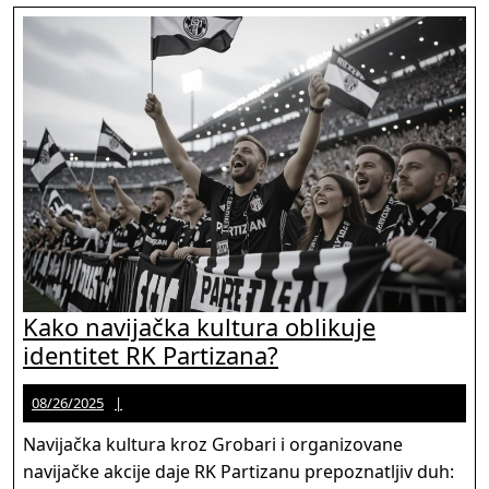
ključnih
trenuta
Kako navijačka kultura oblikuje
Kako
identitet RK Partizana?
navijačka
08/26/2025
Jason
08/26/2025
kultura
Martinez
oblikuje
Navijačka kultura kroz Grobari i organizovane
identitet
navijačke akcije daje RK Partizanu prepoznatljiv duh: