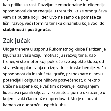
kao prilike za rast. Razvijanje emocionalne inteligencije i
sposobnosti da se reaguje u trenutku krize omogućava
vam da budite bolji lider. Ovo ne samo da pomaže za
lični razvoj, već i formira timsku dinamiku koja vodi do
stabilnosti i postignuća
.
Zaključak
Uloga trenera u usponu Rukometnog kluba Partizan je
ključna za vašu viziju, motivaciju i razvoj tima. Kao
trener, vi ste motor koji pokreće sve aspekte kluba, od
strateškog planiranja do izgradnje timske hemije. Vaša
sposobnost da inspirišete igrače, prepoznate njihovu
potencijal i osigurate njihovu posvećenost, direktno
utiče na uspehe koje vaš tim ostvaruje. Razvijanjem
liderstva i jasnih ciljeva, vi kreirate sigurno okruženje u
kojem svaki član može napredovati, što je osnovni
kamen za dugoročni uspeh kluba.