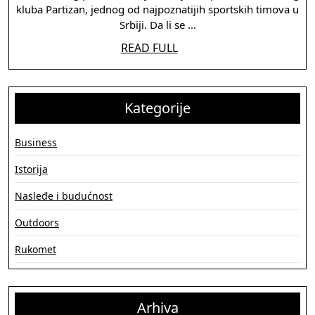
kluba Partizan, jednog od najpoznatijih sportskih timova u
Ruko
Srbiji. Da li se ...
Klub
READ
READ FULL
Parti
FULL
Kategorije
Business
Istorija
Nasleđe i budućnost
Outdoors
Rukomet
Arhiva