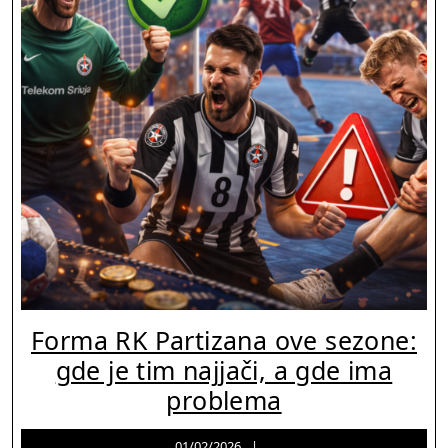
Forma RK Partizana ove sezone:
gde je tim najjači, a gde ima
Forma
problema
RK
01/02/2026
Jason
01/02/2026