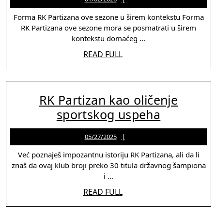
Partizana
Martinez
ove
Forma RK Partizana ove sezone u širem kontekstu Forma
RK Partizana ove sezone mora se posmatrati u širem
sezone:
kontekstu domaćeg ...
gde
READ
READ FULL
je
FULL
tim
najjači,
RK Partizan kao oličenje
a
RK
sportskog uspeha
gde
Partizan
ima
05/27/2025
Jason
05/27/2025
kao
Martinez
problema
oličenje
Već poznaješ impozantnu istoriju RK Partizana, ali da li
znaš da ovaj klub broji preko 30 titula državnog šampiona
sportsko
i ...
uspeha
READ
READ FULL
FULL