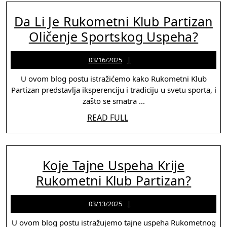
Da Li Je Rukometni Klub Partizan
Da
Oličenje Sportskog Uspeha?
Li
03/16/2025
Jason
03/16/2025
Je
Martinez
Ruko
U ovom blog postu istražićemo kako Rukometni Klub
Partizan predstavlja iksperenciju i tradiciju u svetu sporta, i
Klub
zašto se smatra ...
Part
READ
READ FULL
Olič
FULL
Spor
Usp
Koje Tajne Uspeha Krije
Koje
Rukometni Klub Partizan?
Tajne
03/13/2025
Jason
03/13/2025
Uspe
Martinez
Krije
U ovom blog postu istražujemo tajne uspeha Rukometnog